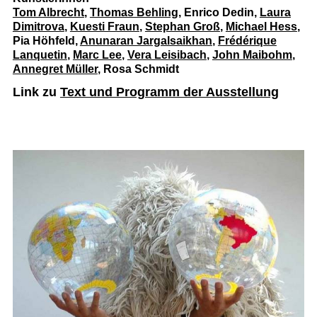
Tom Albrecht
,
Thomas Behling
, Enrico Dedin,
Laura
Dimitrova
,
Kuesti Fraun
,
Stephan Groß
,
Michael Hess
,
Pia Höhfeld,
Anunaran Jargalsaikhan
,
Frédérique
Lanquetin
,
Marc Lee
,
Vera Leisibach
,
John Maibohm
,
Annegret Müller
, Rosa Schmidt
Link zu
Text und Programm der Ausstellung