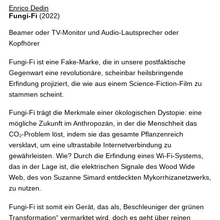
Enrico Dedin
Fungi-Fi
(2022)
Beamer oder TV-Monitor und Audio-Lautsprecher oder
Kopfhörer
Fungi-Fi ist eine Fake-Marke, die in unsere postfaktische
Gegenwart eine revolutionäre, scheinbar heilsbringende
Erfindung projiziert, die wie aus einem Science-Fiction-Film zu
stammen scheint.
Fungi-Fi trägt die Merkmale einer ökologischen Dystopie: eine
mögliche Zukunft im Anthropozän, in der die Menschheit das
CO₂-Problem löst, indem sie das gesamte Pflanzenreich
versklavt, um eine ultrastabile Internetverbindung zu
gewährleisten. Wie? Durch die Erfindung eines Wi-Fi-Systems,
das in der Lage ist, die elektrischen Signale des Wood Wide
Web, des von Suzanne Simard entdeckten Mykorrhizanetzwerks,
zu nutzen.
Fungi-Fi ist somit ein Gerät, das als, Beschleuniger der grünen
Transformation“ vermarktet wird, doch es geht über reinen